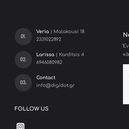
Veria
| Malakousi 18
N
01.
2331022892
Έν
κά
Larissa
| Karditsis 4
02.
6946080982
Contact
03.
info@digidot.gr
FOLLOW US