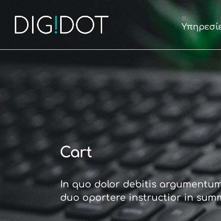
Graphic Desig
Υπηρεσί
Κατασκευή Ισ
Κατασκευή E
Διαχείριση So
Graphic D
Κατασκευή
Κατασκευ
Διαχείριση
Cart
In quo dolor debitis argumentum
duo oportere instructior in sum