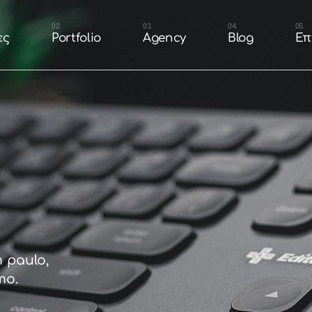
n
Portfolio Branding &
Our Team
ες
Portfolio
Agency
Blog
Επ
Design
τοσελίδας
Careers
Portfolio Websites
shop
Portfolio Eshop
cial Media
esign
Portfolio Branding &
Our Team
Portfolio Packaging
Design
 Ιστοσελίδας
Careers
Portfolio
Portfolio Websites
ή Eshop
Portfolio Eshop
 Social Media
Portfolio Packaging
Portfolio
 paulo,
mo.