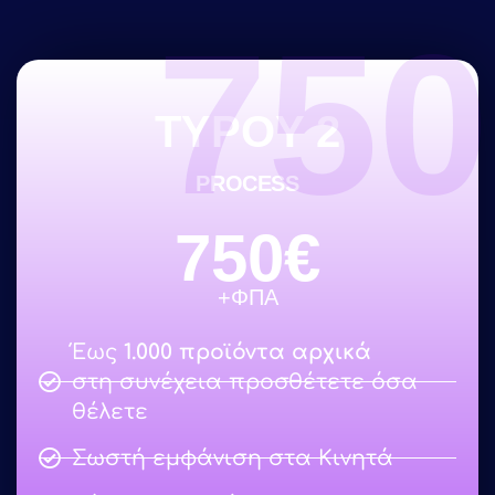
750
TYPOY 2
PROCESS
750€
+ΦΠΑ
Έως
1.000 προϊόντα αρχικά
στη συνέχεια προσθέτετε όσα
θέλετε
Σωστή εμφάνιση στα Κινητά