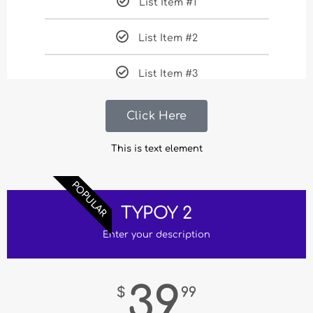
List Item #1
List Item #2
List Item #3
Click Here
This is text element
POPULAR
TYPOY 2
Enter your description
39
$
99