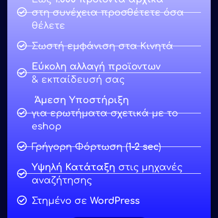
στη συνέχεια προσθέτετε όσα
θέλετε
Σωστή εμφάνιση στα Κινητά
Εύκολη αλλαγή προϊοντων
& εκπαίδευσή σας
Άμεση Υποστήριξη
για ερωτήματα σχετικά με το
eshop
Γρήγορη Φόρτωση (
1-2 sec
)
Υψηλή Κατάταξη
στις μηχανές
αναζήτησης
Στημένο σε
WordPress