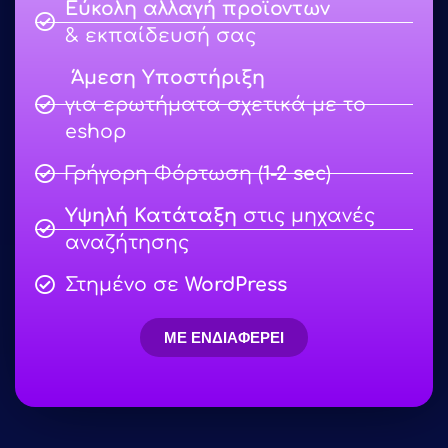
Εύκολη αλλαγή προϊοντων
& εκπαίδευσή σας
Άμεση Υποστήριξη
για ερωτήματα σχετικά με το
eshop
Γρήγορη Φόρτωση (
1-2 sec
)
Υψηλή Κατάταξη
στις μηχανές
αναζήτησης
Στημένο σε
WordPress
ΜΕ ΕΝΔΙΑΦΕΡΕΙ