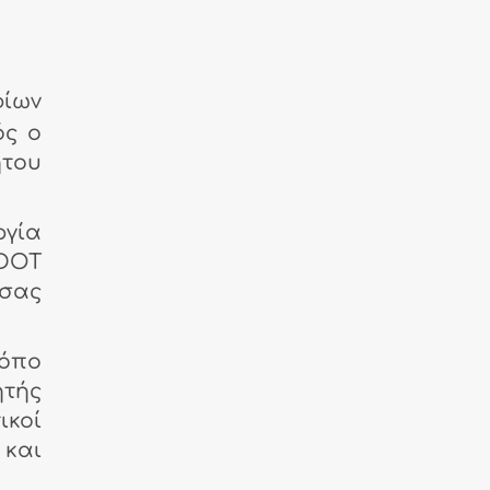
φίων
ός ο
ητου
ργία
IDOT
 σας
όπο
ητής
ικοί
και