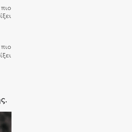
 πιο
ίξει
 πιο
ίξει
ς.