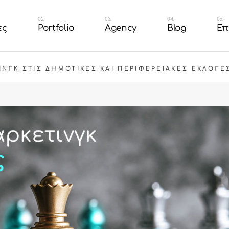
n
Portfolio Branding &
Our Team
ες
Portfolio
Agency
Blog
Επ
Design
τοσελίδας
Careers
Portfolio Websites
shop
Portfolio Eshop
ΝΓΚ ΣΤΙΣ ΔΗΜΟΤΙΚΈΣ ΚΑΙ ΠΕΡΙΦΕΡΕΙΑΚΈΣ ΕΚΛΟΓΈ
cial Media
esign
Portfolio Branding &
Our Team
Portfolio Packaging
Design
 Ιστοσελίδας
Careers
Portfolio
Portfolio Websites
ή Eshop
Portfolio Eshop
 Social Media
Portfolio Packaging
Portfolio