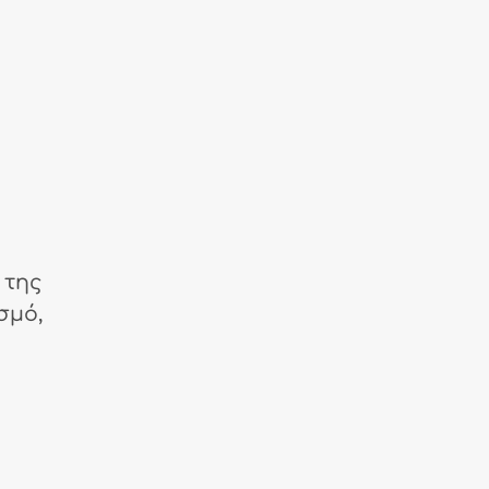
 της
μό,