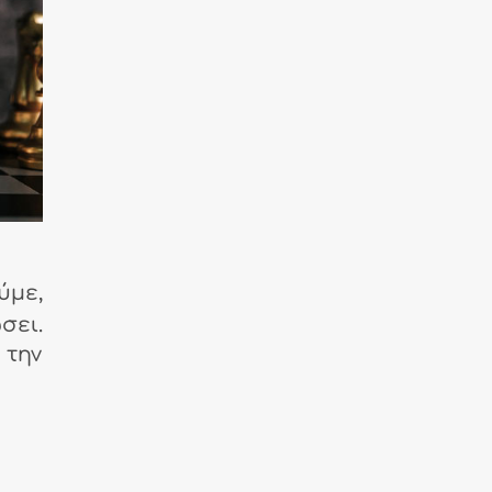
με,
ει.
 την