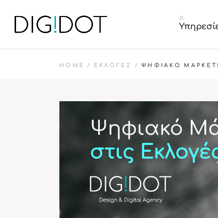
Graphic Desig
Υπηρεσί
Κατασκευή Ισ
Κατασκευή E
HOME
ΕΚΛΟΓΈΣ
ΨΗΦΙΑΚΌ ΜΆΡΚΕΤΙ
Διαχείριση So
Graphic D
Κατασκευή
Κατασκευ
Διαχείριση