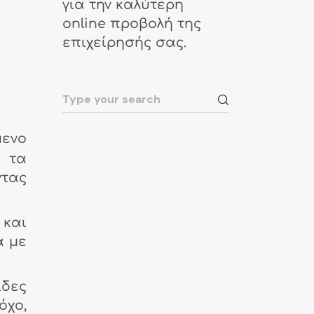
για την καλύτερη
online προβολή της
επιχείρησής σας.
μενο
α τα
ντας
 και
α με
δες
όχο,