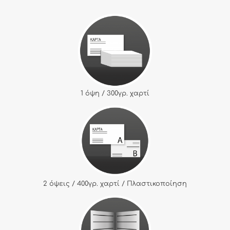
1 όψη / 300γρ. χαρτί
2 όψεις / 400γρ. χαρτί / Πλαστικοποίηση