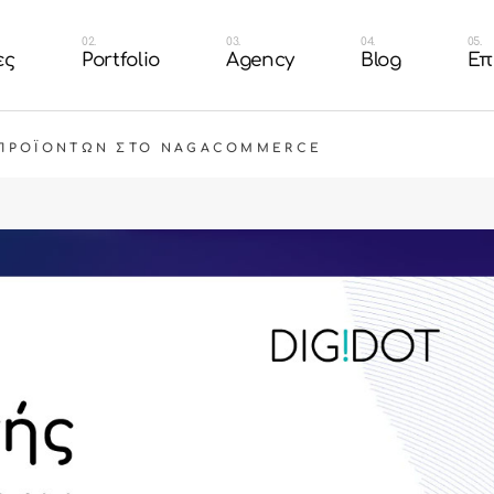
n
Portfolio Branding &
Our Team
ες
Portfolio
Agency
Blog
Επ
Design
τοσελίδας
Careers
Portfolio Websites
shop
Portfolio Eshop
 ΠΡΟΪΌΝΤΩΝ ΣΤΟ NAGACOMMERCE
cial Media
esign
Portfolio Branding &
Our Team
Portfolio Packaging
Design
 Ιστοσελίδας
Careers
Portfolio
Portfolio Websites
ή Eshop
Portfolio Eshop
 Social Media
Portfolio Packaging
Portfolio