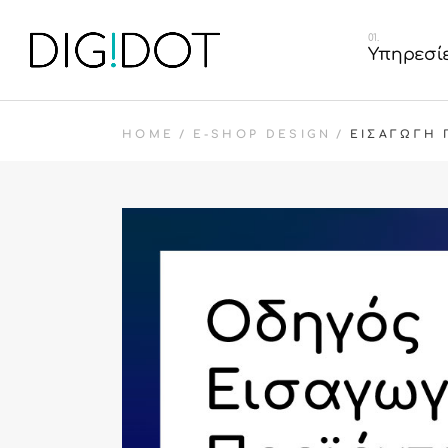
Graphic Desig
Υπηρεσί
Κατασκευή Ισ
Κατασκευή E
HOME
E-SHOP DESIGN
ΕΙΣΑΓΩΓΉ
Διαχείριση So
Graphic D
Κατασκευή
Κατασκευ
Διαχείριση