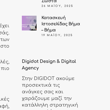
Σωστά
26 ΜΑΪ́ΟΥ, 2025
Κατασκευή
Ιστοσελίδας Βήμα
έχει
– Βήμα
σάς.
19 ΜΑΪ́ΟΥ, 2025
των
ηστο
Digidot Design & Digital
λές,
Agency
 πιο
Στην DIGIDOT ακούμε
προσεκτικά τις
ανάγκες σας και
χαράζουμε μαζί την
κές
κατάλληλη στρατηγική
αφή,