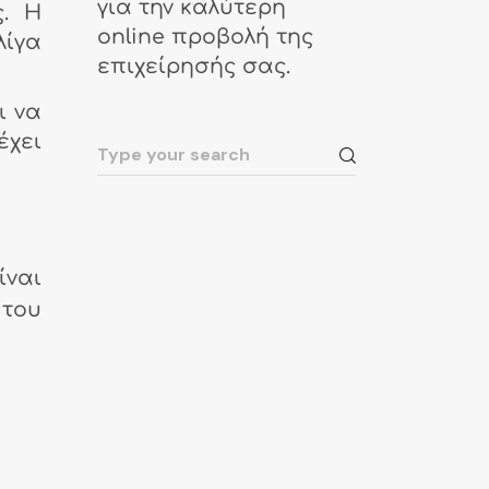
για την καλύτερη
ς. Η
online προβολή της
λίγα
επιχείρησής σας.
ι να
έχει
ίναι
 του